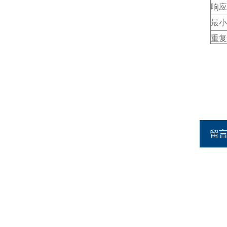
响应
最小
重复
测试
通道
曲线
打印
连接
留