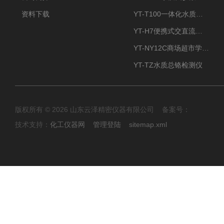
资料下载
YT-T100一体化水质四参数检测仪
YT-H7便携式交直流两用大气采样器
YT-NY12C商场超市学校餐饮配送农药残留检测仪
YT-TZ水质总铬检测仪
版权所有 © 2026 山东云泽精密仪器有限公司 备案号：
技术支持：
化工仪器网
管理登陆
sitemap.xml