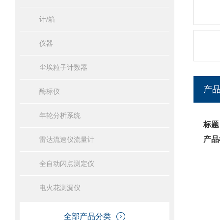
计/箱
仪器
尘埃粒子计数器
产
酶标仪
年轮分析系统
标题
产品
雷达流速仪流量计
全自动闪点测定仪
电火花测漏仪
全部产品分类