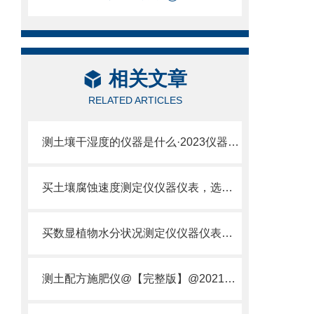
相关文章
RELATED ARTICLES
测土壤干湿度的仪器是什么·2023仪器仪表·云唐土壤干湿度检测仪器设备
买土壤腐蚀速度测定仪仪器仪表，选【云唐新款】土壤腐蚀速度测定仪
买数显植物水分状况测定仪仪器仪表，就来山东云唐精品货源
测土配方施肥仪@【完整版】@2021专业测土配方施肥仪器仪表