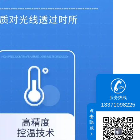
服务热线
13371098225
点
击
隐
藏