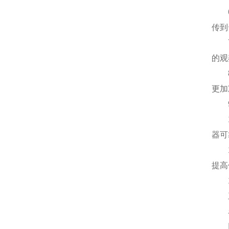
6)
传到
7)
的观
8)
更加
9)
10
器可
11
提高
12
三
名称
比色