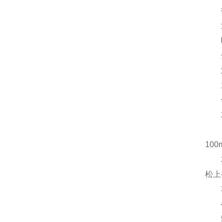
扫描
波数 
吸光度
分光
温湿
主机 
使用 
2.
1)
10
2)
松上
3)
4)
5)