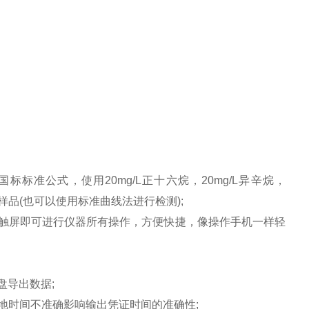
准公式，使用20mg/L正十六烷，20mg/L异辛烷，
样品(也可以使用标准曲线法进行检测);
过触屏即可进行仪器所有操作，方便快捷，像操作手机一样轻
盘导出数据;
时间不准确影响输出凭证时间的准确性;