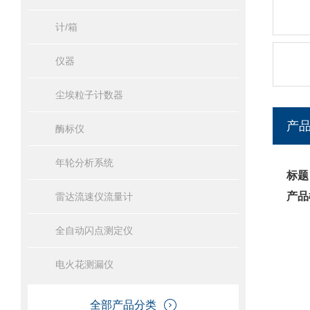
计/箱
仪器
尘埃粒子计数器
产
酶标仪
年轮分析系统
标题
产品
雷达流速仪流量计
全自动闪点测定仪
电火花测漏仪
全部产品分类