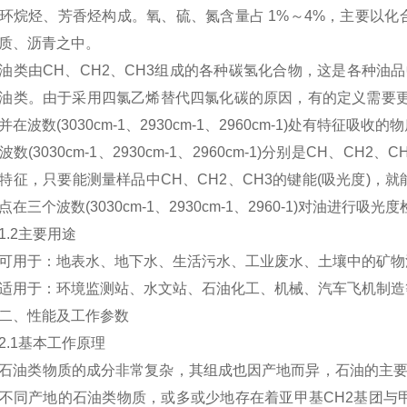
环烷烃、芳香烃构成。氧、硫、氮含量占 1%～4%，主要以
质、沥青之中。
由CH、CH2、CH3组成的各种碳氢化合物，这是各种油品中
油类。由于采用四氯乙烯替代四氯化碳的原因，有的定义需要更
并在波数(3030cm-1、2930cm-1、2960cm-1)处有特征吸收
(3030cm-1、2930cm-1、2960cm-1)分别是CH、C
特征，只要能测量样品中CH、CH2、CH3的键能(吸光度)
点在三个波数(3030cm-1、2930cm-1、2960-1)对油进行
2主要用途
于：地表水、地下水、生活污水、工业废水、土壤中的矿物油
于：环境监测站、水文站、石油化工、机械、汽车飞机制造
、性能及工作参数
1基本工作原理
类物质的成分非常复杂，其组成也因产地而异，石油的主要成
不同产地的石油类物质，或多或少地存在着亚甲基CH2基团与甲