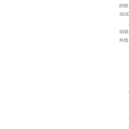
的校
30
定性
动就
外线
定量
2.
仪器
方法
最-
样品
基本
重 复
准确
相关