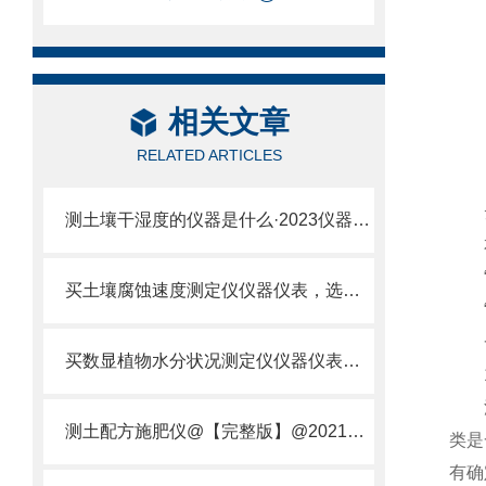
相关文章
RELATED ARTICLES
云
测土壤干湿度的仪器是什么·2023仪器仪表·云唐土壤干湿度检测仪器设备
本
“H
买土壤腐蚀速度测定仪仪器仪表，选【云唐新款】土壤腐蚀速度测定仪
“H
一
买数显植物水分状况测定仪仪器仪表，就来山东云唐精品货源
1.
油类
测土配方施肥仪@【完整版】@2021专业测土配方施肥仪器仪表
类是
有确