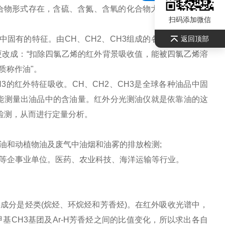
化合物形式存在，含硫、含氮、含氧的化合物大多富集于渣油
扫码添加微信
固有的特征。由CH、CH2、CH3组成的各种化合物代表
返回顶部
改成：“扣除四氯乙烯的红外背景吸收值，能被四氯乙烯溶
的物质称作油"。
H2、CH3的红外特征吸收。CH、CH2、CH3是全球各种油品中固
，就能测量出油品中的含油量。红外分光测油仪就是依靠油的这
吸光度检测，从而进行定量分析。
和动植物油及废气中油烟和油雾的排放检测;
等企事业单位。医药、农业科技、海洋运输等行业。
分是烃类(烷烃、环烷烃和芳香烃)。在红外吸收光谱中，
基CH3基团及Ar-H芳香烃之间的比值变化，所以求出各自