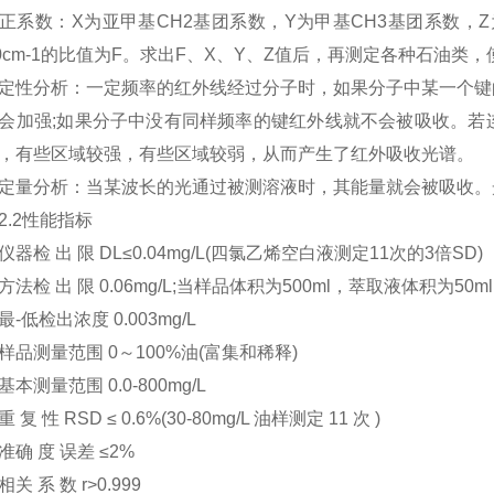
正系数：X为亚甲基CH2基团系数，Y为甲基CH3基团系数，Z为A
30cm-1的比值为F。求出F、X、Y、Z值后，再测定各种石油
分析：一定频率的红外线经过分子时，如果分子中某一个键的
会加强;如果分子中没有同样频率的键红外线就不会被吸收。若
，有些区域较强，有些区域较弱，从而产生了红外吸收光谱。
分析：当某波长的光通过被测溶液时，其能量就会被吸收。
2性能指标
检 出 限 DL≤0.04mg/L(四氯乙烯空白液测定11次的3倍SD)
检 出 限 0.06mg/L;当样品体积为500ml，萃取液体积为50ml时(
低检出浓度 0.003mg/L
测量范围 0～100%油(富集和稀释)
测量范围 0.0-800mg/L
 性 RSD ≤ 0.6%(30-80mg/L 油样测定 11 次 )
 度 误差 ≤2%
 系 数 r>0.999