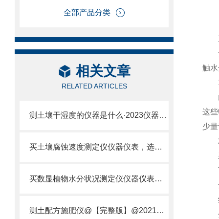
全部产品分类
产
云
相关文章
触水
1.
RELATED ARTICLES
此款
这些
测土壤干湿度的仪器是什么·2023仪器仪表·云唐土壤干湿度检测仪器设备
少量
2.
买土壤腐蚀速度测定仪仪器仪表，选【云唐新款】土壤腐蚀速度测定仪
采用
可连
买数显植物水分状况测定仪仪器仪表，就来山东云唐精品货源
全数
结构
测土配方施肥仪@【完整版】@2021专业测土配方施肥仪器仪表
分