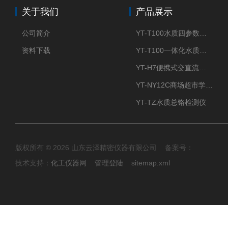
关于我们
产品展示
公司简介
YT-T100水质四参数检测仪
资料下载
YT-T100一体化水质四参数检测仪
YT-H7便携式交直流两用大气采样器
YT-NY12C商场超市学校餐饮配送农药残留检测仪
YT-TZ水质总铬检测仪
版权所有 © 2026 山东云泽精密仪器有限公司 备案号：
技术支持：
化工仪器网
管理登陆
sitemap.xml