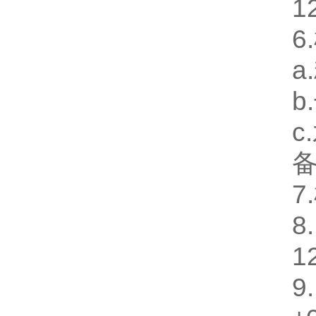
1
6
a
b
c
7
1