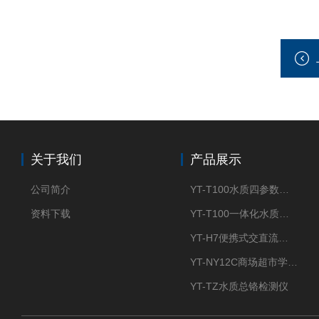
关于我们
产品展示
公司简介
YT-T100水质四参数检测仪
资料下载
YT-T100一体化水质四参数检测仪
YT-H7便携式交直流两用大气采样器
YT-NY12C商场超市学校餐饮配送农药残留检测仪
YT-TZ水质总铬检测仪