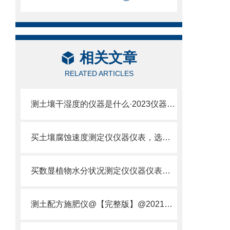
相关文章
RELATED ARTICLES
测土壤干湿度的仪器是什么·2023仪器仪表·云唐土壤干湿度检测仪器设备
买土壤腐蚀速度测定仪仪器仪表，选【云唐新款】土壤腐蚀速度测定仪
买数显植物水分状况测定仪仪器仪表，就来山东云唐精品货源
测土配方施肥仪@【完整版】@2021专业测土配方施肥仪器仪表