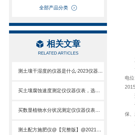
全部产品分类
相关文章
RELATED ARTICLES
产
云
测土壤干湿度的仪器是什么·2023仪器仪表·云唐土壤干湿度检测仪器设备
电位
20
买土壤腐蚀速度测定仪仪器仪表，选【云唐新款】土壤腐蚀速度测定仪
适
设备
买数显植物水分状况测定仪仪器仪表，就来山东云唐精品货源
保、
产
测土配方施肥仪@【完整版】@2021专业测土配方施肥仪器仪表
1、