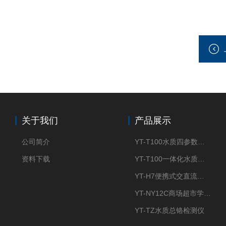
关于我们
产品展示
公司简介
YT-T100水质四参数检测仪
资料下载
YT-T100一体化水质四参数检测仪
YT-H7便携式交直流两用大气采样器
YT-NY12C商场超市学校餐饮配送农药残留检测仪
YT-TZ水质总铬检测仪