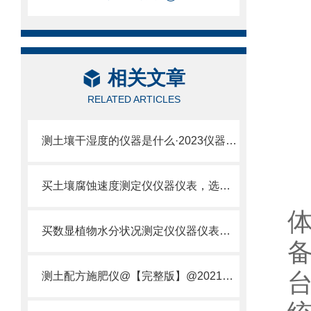
相关文章
RELATED ARTICLES
测土壤干湿度的仪器是什么·2023仪器仪表·云唐土壤干湿度检测仪器设备
买土壤腐蚀速度测定仪仪器仪表，选【云唐新款】土壤腐蚀速度测定仪
买数显植物水分状况测定仪仪器仪表，就来山东云唐精品货源
测土配方施肥仪@【完整版】@2021专业测土配方施肥仪器仪表