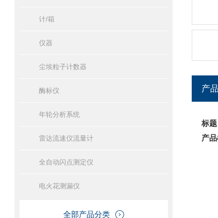
计/箱
仪器
尘埃粒子计数器
产
酶标仪
年轮分析系统
标题
产品
雷达流速仪流量计
全自动闪点测定仪
电火花测漏仪
全部产品分类