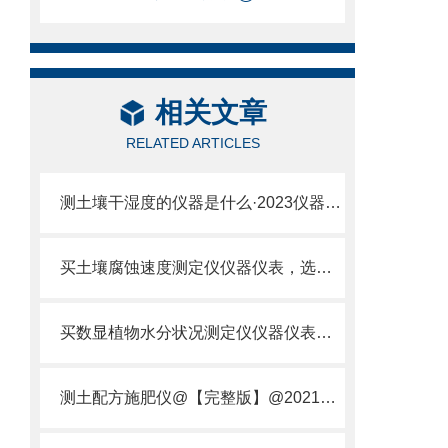
相关文章
RELATED ARTICLES
测土壤干湿度的仪器是什么·2023仪器仪表·云唐土壤干湿度检测仪器设备
买土壤腐蚀速度测定仪仪器仪表，选【云唐新款】土壤腐蚀速度测定仪
买数显植物水分状况测定仪仪器仪表，就来山东云唐精品货源
测土配方施肥仪@【完整版】@2021专业测土配方施肥仪器仪表