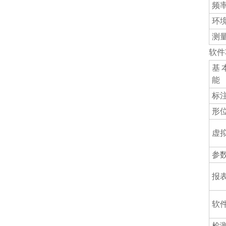
频
环
测
软件
基
能
标
形
虚
参
报
软
检