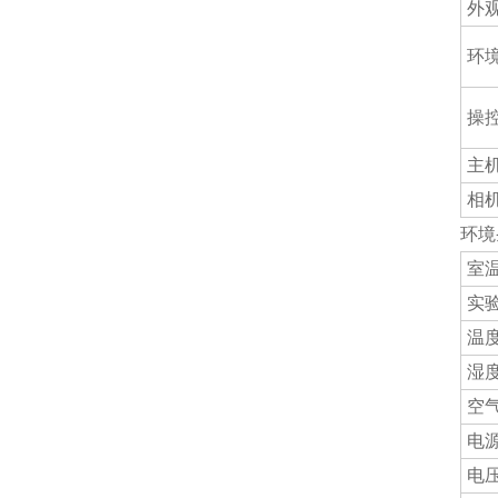
外
环
操
主
相
环境条
室
实验
温度
湿
空
电
电