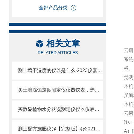
全部产品分类
相关文章
云唐
RELATED ARTICLES
系统
板、
测土壤干湿度的仪器是什么·2023仪器仪表·云唐土壤干湿度检测仪器设备
觉测
本机
买土壤腐蚀速度测定仪仪器仪表，选【云唐新款】土壤腐蚀速度测定仪
员编
本机
买数显植物水分状况测定仪仪器仪表，就来山东云唐精品货源
云唐
⑴.
测土配方施肥仪@【完整版】@2021专业测土配方施肥仪器仪表
A）