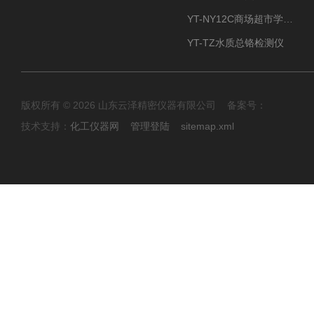
YT-NY12C商场超市学校餐饮配送农药残留检测仪
YT-TZ水质总铬检测仪
版权所有 © 2026 山东云泽精密仪器有限公司 备案号：
技术支持：
化工仪器网
管理登陆
sitemap.xml