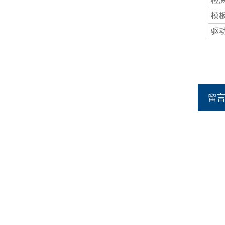
模
驱
留