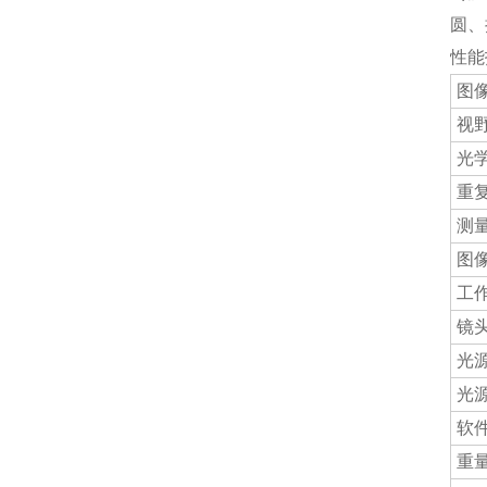
圆、
性能指标
图
视
光
重
测
图
工
镜
光
光
软
重