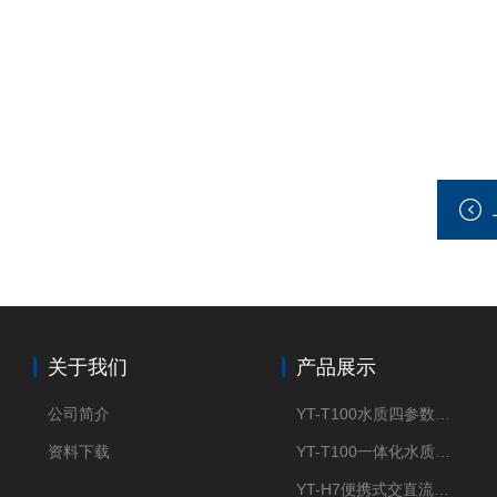
关于我们
产品展示
公司简介
YT-T100水质四参数检测仪
资料下载
YT-T100一体化水质四参数检测仪
YT-H7便携式交直流两用大气采样器