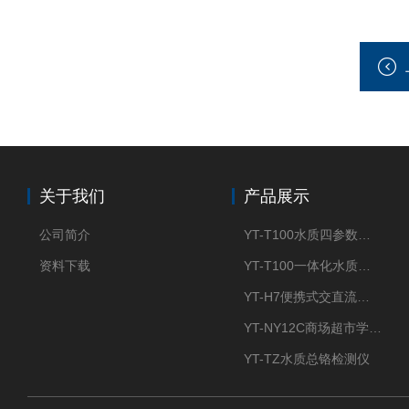
关于我们
产品展示
公司简介
YT-T100水质四参数检测仪
资料下载
YT-T100一体化水质四参数检测仪
YT-H7便携式交直流两用大气采样器
YT-NY12C商场超市学校餐饮配送农药残留检测仪
YT-TZ水质总铬检测仪