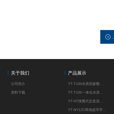
关于我们
产品展示
公司简介
YT-T100水质四参数检测仪
资料下载
YT-T100一体化水质四参数检测仪
YT-H7便携式交直流两用大气采样器
YT-NY12C商场超市学校餐饮配送农药残留检测仪