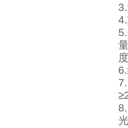
3
4
量
度
6
7
≥
8
光