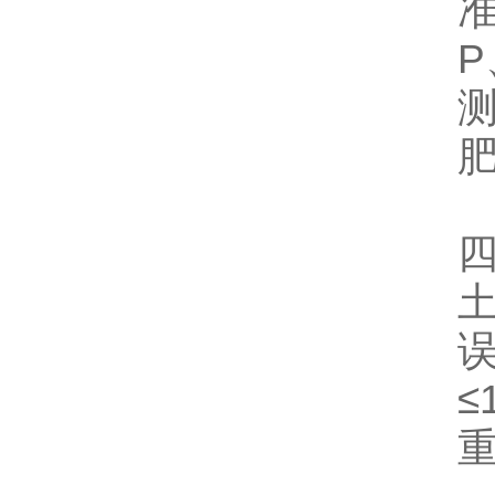
P
肥
≤