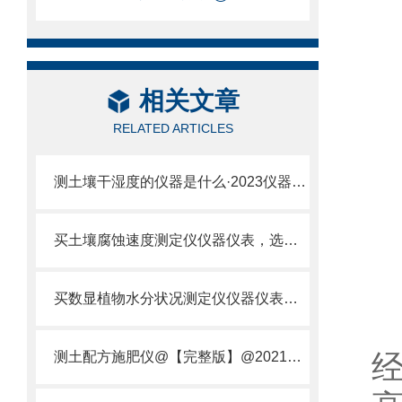
相关文章
RELATED ARTICLES
测土壤干湿度的仪器是什么·2023仪器仪表·云唐土壤干湿度检测仪器设备
买土壤腐蚀速度测定仪仪器仪表，选【云唐新款】土壤腐蚀速度测定仪
买数显植物水分状况测定仪仪器仪表，就来山东云唐精品货源
测土配方施肥仪@【完整版】@2021专业测土配方施肥仪器仪表