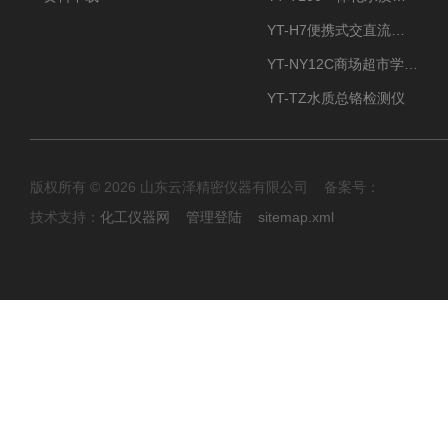
YT-H7便携式交直流两用大气采样器
YT-NY12C商场超市学校餐饮配送农药残留检测仪
YT-TZ水质总铬检测仪
版权所有 © 2026 山东云泽精密仪器有限公司 备案号：
技术支持：
化工仪器网
管理登陆
sitemap.xml