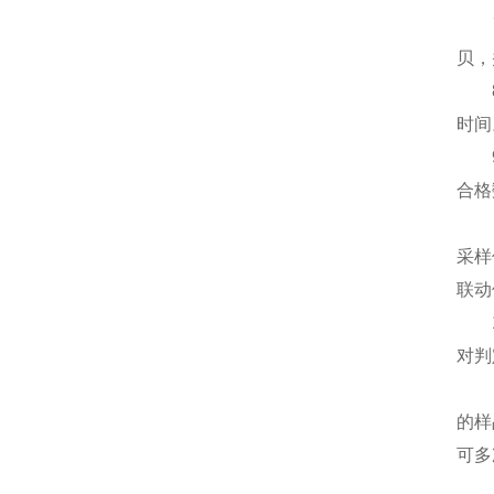
7、
贝，
8、
时间
9、
合格
10
采样
联动
11
对判
12
的样
可多
13