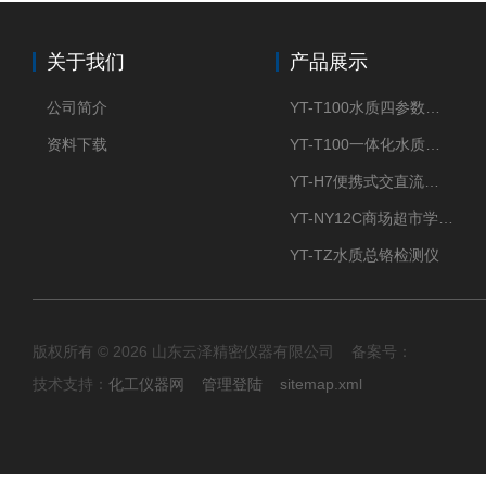
关于我们
产品展示
公司简介
YT-T100水质四参数检测仪
资料下载
YT-T100一体化水质四参数检测仪
YT-H7便携式交直流两用大气采样器
YT-NY12C商场超市学校餐饮配送农药残留检测仪
YT-TZ水质总铬检测仪
版权所有 © 2026 山东云泽精密仪器有限公司 备案号：
技术支持：
化工仪器网
管理登陆
sitemap.xml