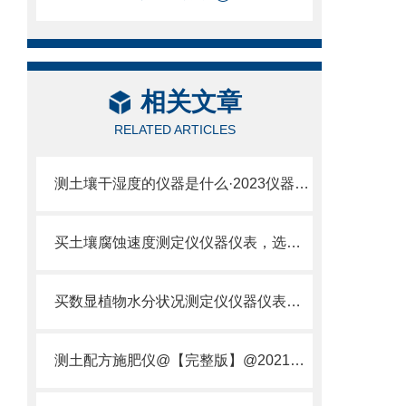
相关文章
RELATED ARTICLES
测土壤干湿度的仪器是什么·2023仪器仪表·云唐土壤干湿度检测仪器设备
买土壤腐蚀速度测定仪仪器仪表，选【云唐新款】土壤腐蚀速度测定仪
买数显植物水分状况测定仪仪器仪表，就来山东云唐精品货源
测土配方施肥仪@【完整版】@2021专业测土配方施肥仪器仪表