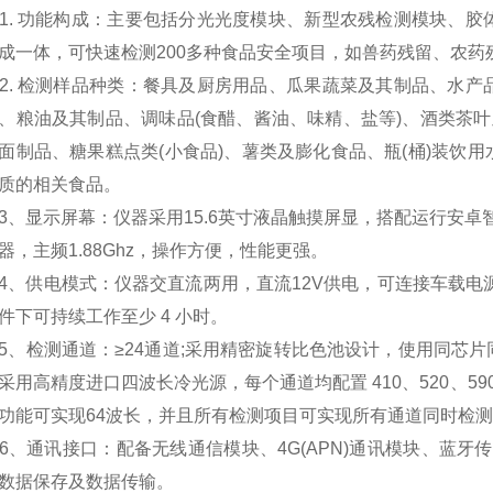
 功能构成：主要包括分光光度模块、新型农残检测模块、胶
成一体，可快速检测200多种食品安全项目，如兽药残留、农
 检测样品种类：餐具及厨房用品、瓜果蔬菜及其制品、水产
、粮油及其制品、调味品(食醋、酱油、味精、盐等)、酒类茶叶
面制品、糖果糕点类(小食品)、薯类及膨化食品、瓶(桶)装饮
质的相关食品。
显示屏幕：仪器采用15.6英寸液晶触摸屏显，搭配运行安卓智能操作系
器，主频1.88Ghz，操作方便，性能更强。
供电模式：仪器交直流两用，直流12V供电，可连接车载电源
件下可持续工作至少 4 小时。
检测通道：≥24通道;采用精密旋转比色池设计，使用同芯片
采用高精度进口四波长冷光源，每个通道均配置 410、520、59
功能可实现64波长，并且所有检测项目可实现所有通道同时检测
通讯接口：配备无线通信模块、4G(APN)通讯模块、蓝牙传
数据保存及数据传输。