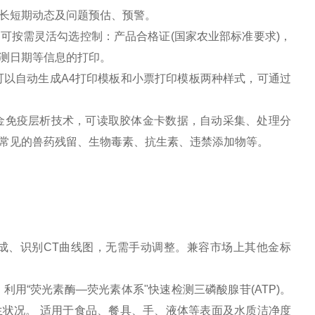
长短期动态及问题预估、预警。
可按需灵活勾选控制：产品合格证(国家农业部标准要求)，
测日期等信息的打印。
可以自动生成A4打印模板和小票打印模板两种样式，可通过
金免疫层析技术，可读取胶体金卡数据，自动采集、处理分
常见的兽药残留、生物毒素、抗生素、违禁添加物等。
成、识别CT曲线图，无需手动调整。兼容市场上其他金标
“荧光素酶—荧光素体系"快速检测三磷酸腺苷(ATP)。
生状况。 适用于食品、餐具、手、液体等表面及水质洁净度