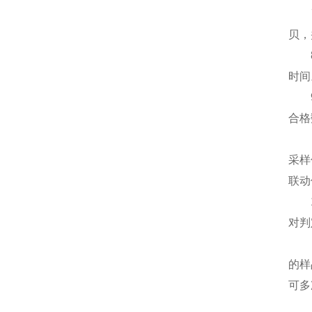
7、
贝，
8、
时间
9、
合格
10
采样
联动
11
对判
12
的样
可多
13