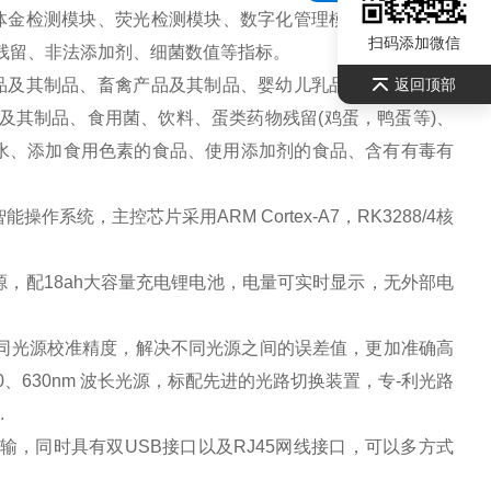
体金检测模块、荧光检测模块、数字化管理模块等，所有模
扫码添加微信
药残留、非法添加剂、细菌数值等指标。
品及其制品、畜禽产品及其制品、婴幼儿乳品及奶粉制品、
返回顶部
及其制品、食用菌、饮料、蛋类药物残留(鸡蛋，鸭蛋等)、
用水、添加食用色素的食品、使用添加剂的食品、含有有毒有
统，主控芯片采用ARM Cortex-A7，RK3288/4核
，配18ah大容量充电锂电池，电量可实时显示，无外部电
同光源校准精度，解决不同光源之间的误差值，更加准确高
0、630nm 波长光源，标配先进的光路切换装置，专-利光路
.
输，同时具有双USB接口以及RJ45网线接口，可以多方式