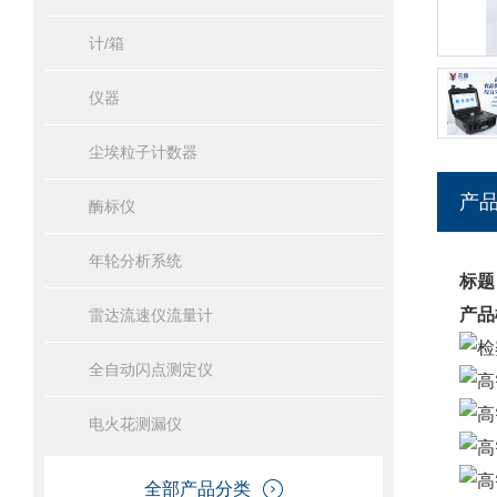
计/箱
仪器
尘埃粒子计数器
产
酶标仪
年轮分析系统
标题
产品
雷达流速仪流量计
全自动闪点测定仪
电火花测漏仪
全部产品分类