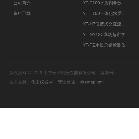
公司简介
YT-T100水质四参数检测仪
资料下载
YT-T100一体化水质四参数检测仪
YT-H7便携式交直流两用大气采样器
YT-NY12C商场超市学校餐饮配送农药残留检测仪
YT-TZ水质总铬检测仪
版权所有 © 2026 山东云泽精密仪器有限公司 备案号：
技术支持：
化工仪器网
管理登陆
sitemap.xml