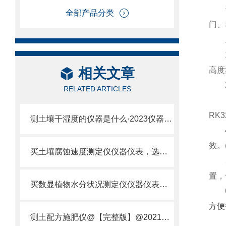
全部产品分类
门、
二
1、
相关文章
高度
2、
RELATED ARTICLES
3、
RK
测土壤干湿度的仪器是什么·2023仪器仪表·云唐土壤干湿度检测仪器设备
4、
效。(
买土壤腐蚀速度测定仪仪器仪表，选【云唐新款】土壤腐蚀速度测定仪
5、
置，
买数显植物水分状况测定仪仪器仪表，就来山东云唐精品货源
6、
方便
测土配方施肥仪@【完整版】@2021专业测土配方施肥仪器仪表