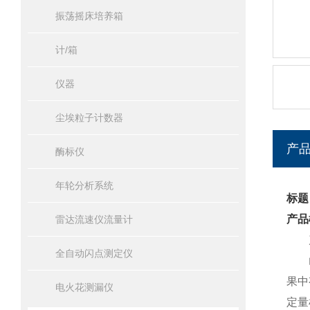
振荡摇床培养箱
计/箱
仪器
尘埃粒子计数器
产
酶标仪
年轮分析系统
标题
产品
雷达流速仪流量计
产
全自动闪点测定仪
山
果中
电火花测漏仪
定量