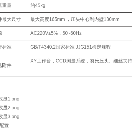
器重量
约45kg
件最大尺寸
最大高度165mm ，压头中心到内壁130mm
源
AC220V±5%，50~60Hz
行标准
GB/T4340.2国家标准 JJG151检定规程
XY工作台，CCD测量系统，努氏压头、细丝夹
选附件
配置