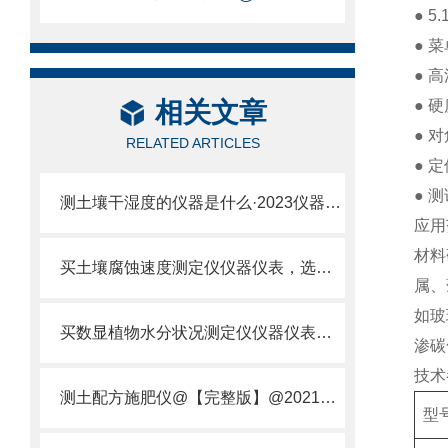
● 
● 
● 
相关文章
● 
● 
RELATED ARTICLES
● 
● 
测土壤干湿度的仪器是什么·2023仪器仪表·云唐土壤干湿度检测仪器设备
应用
材料
买土壤腐蚀速度测定仪仪器仪表，选【云唐新款】土壤腐蚀速度测定仪
属、
如玻
买数显植物水分状况测定仪仪器仪表，就来山东云唐精品货源
渗碳
技术
测土配方施肥仪@【完整版】@2021专业测土配方施肥仪器仪表
型