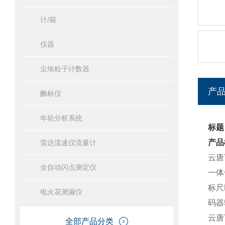
计/箱
仪器
尘埃粒子计数器
产
酶标仪
年轮分析系统
标题
产品
雷达流速仪流量计
云唐Y
全自动闪点测定仪
一体
标尺
电火花测漏仪
码器
云唐Y
全部产品分类