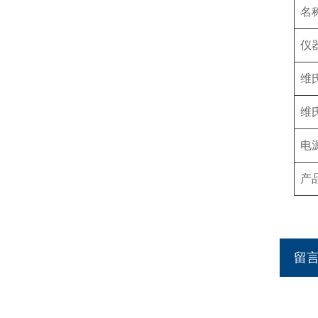
名
仪
维
维
电
产
留