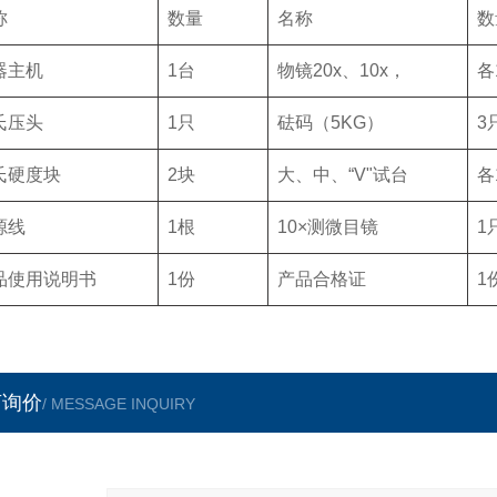
称
数量
名称
数
器主机
1台
物镜20x、10x，
各
氏压头
1只
砝码（5KG）
3
氏硬度块
2块
大、中、“V"试台
各
源线
1根
10×测微目镜
1
品使用说明书
1份
产品合格证
1
言询价
/ MESSAGE INQUIRY