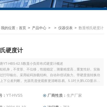
我的位置：
首页
>
产品中心
> >
仪器仪表
>
数显维氏硬度计
氏硬度计
唐YT-HBS-62.5数显小负荷布式硬度计概述
铝机身，不变形、不位移，性能稳定，测量精度高，重复性好。实验
过打印输出。采用砝码加载结构、自动补偿试验力。带硬度值转换功
上下公差判断。光源亮度使观察更清晰容易。5.1吋大屏LCD显示，
构，操作简便。压头和物镜手动切换，压痕直径长度D1和D2值编码
减少人为读数误差。
号：
YT-HVS5
厂商性质：
生产厂家