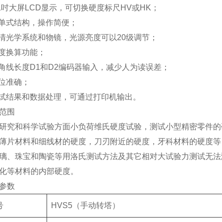
5.1吋大屏LCD显示，可切换硬度标尺HV或HK；
菜单式结构，操作简便；
高清光学系统和物镜，光源亮度可以20级调节；
硬度换算功能；
对角线长度D1和D2编码器输入，减少人为读误差；
定位准确；
测试结果和数据处理，可通过打印机输出。
范围
研究和科学试验方面小负荷维氏硬度试验，测试小型精密零件的
薄片材料和细线材的硬度，刀刃附近的硬度，牙科材料的硬度等
璃、珠宝和陶瓷等用洛氏测试方法及其它相对大试验力测试无法
化等材料的内部硬度。
参数
号
HVS5（手动转塔）