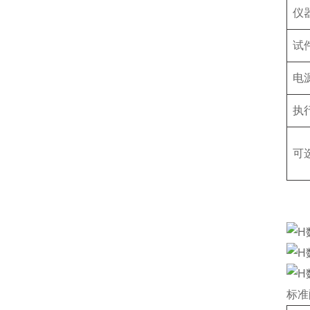
仪
试
电
执
可
标准