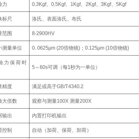
验力
0.3Kgf、0.5Kgf、1Kgf、2Kgf、3Kgf、5Kgf
换标尺
洛氏、表面洛氏、布氏
量范围
8-2900HV
小测量单位
0. 0625μm (20倍物镜)；0.125μm (10倍物镜)
验力保荷时
5～60s可调（每1秒为一单位）
量精度
满足或高于GB/T4340.2
放大倍数
观察与测量100X 测量200X
据输出
内置打印机输出
荷控制
自动（加荷、保荷、卸荷）