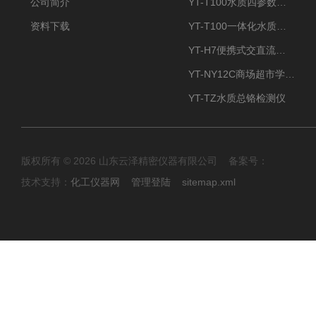
公司简介
YT-T100水质四参数检测仪
资料下载
YT-T100一体化水质四参数检测仪
YT-H7便携式交直流两用大气采样器
YT-NY12C商场超市学校餐饮配送农药残留检测仪
YT-TZ水质总铬检测仪
版权所有 © 2026 山东云泽精密仪器有限公司 备案号：
技术支持：
化工仪器网
管理登陆
sitemap.xml