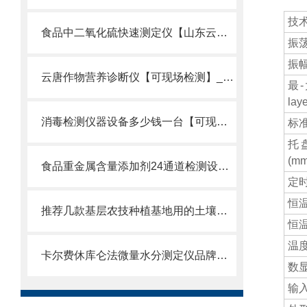
技术
食品中二氧化硫快速测定仪【山东云唐制造】甄选食品中二氧化硫快速测定仪
振荡频
振幅 
云唐作物营养诊断仪【可现场检测】_2022主流甄选作物营养诊断仪
最-
laye
消毒检测仪器设备多少钱一台【可现场检测】_2022消毒检测仪器设备
标准配
托盘
(mm
食品重金属含量添加剂24通道检测设备选农贸市场食品重金属检测设备
定时
恒温范
推荐几款基层农技种植基地用的土壤肥料养分检测设备
恒温精
温度均
卡尔费休库仑法微量水分测定仪品牌推荐云唐精选卡尔费休水分测定仪
数显
输入