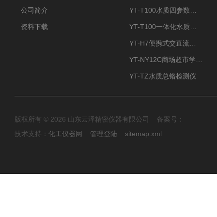
公司简介
YT-T100水质四参数检测仪
资料下载
YT-T100一体化水质四参数检测仪
YT-H7便携式交直流两用大气采样器
YT-NY12C商场超市学校餐饮配送农药残留检测仪
YT-TZ水质总铬检测仪
版权所有 © 2026 山东云泽精密仪器有限公司 备案号：
技术支持：
化工仪器网
管理登陆
sitemap.xml