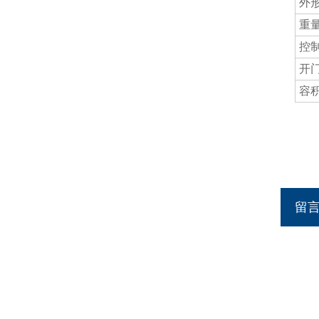
外形
重量 
控制方
开门方
容积
留