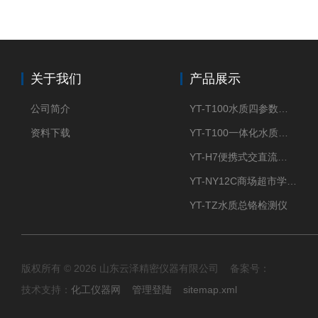
关于我们
产品展示
公司简介
YT-T100水质四参数检测仪
资料下载
YT-T100一体化水质四参数检测仪
YT-H7便携式交直流两用大气采样器
YT-NY12C商场超市学校餐饮配送农药残留检测仪
YT-TZ水质总铬检测仪
版权所有 © 2026 山东云泽精密仪器有限公司 备案号：
技术支持：
化工仪器网
管理登陆
sitemap.xml