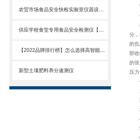
该
农贸市场食品安全快检实验室仪器设备配置清单咨询云唐科技一站式解决方案
仪
植物
供应学校食堂专用食品安全检测仪【高精度检测】供应学校食堂食品安全检测仪
分，
的负
【2022品牌排行榜】怎么选择高智能土壤养分检测仪@智能土壤养分检测仪
部收
的张
新型土壤肥料养分速测仪
压力
仪
1
2
3、
4
5、
6