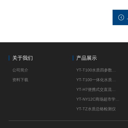
关于我们
产品展示
公司简介
YT-T100水质四参数检测仪
资料下载
YT-T100一体化水质四参数检测仪
YT-H7便携式交直流两用大气采样器
YT-NY12C商场超市学校餐饮配送农药残留检测仪
YT-TZ水质总铬检测仪