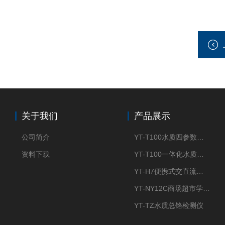
关于我们
产品展示
公司简介
YT-T100水质四参数检测仪
资料下载
YT-T100一体化水质四参数检测仪
YT-H7便携式交直流两用大气采样器
YT-NY12C商场超市学校餐饮配送农药残留检测仪
YT-TZ水质总铬检测仪