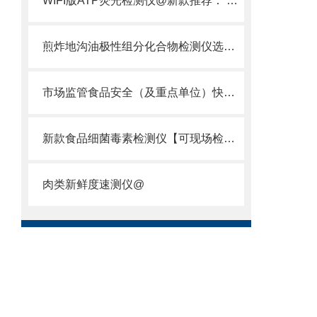
WIFI版ATP荧光检测仪@新款推荐： WIFI版的ATP检测仪
煎炸地沟油极性组分化合物检测仪选择粮油站常用推荐煎炸油性极性组分检测仪
市场监管食品安全（及重点单位）快检实验室配置方案
新款食品细菌毒素检测仪【可现场检测】_2022高科技食品细菌毒素检测仪
肉类新鲜度速测仪@